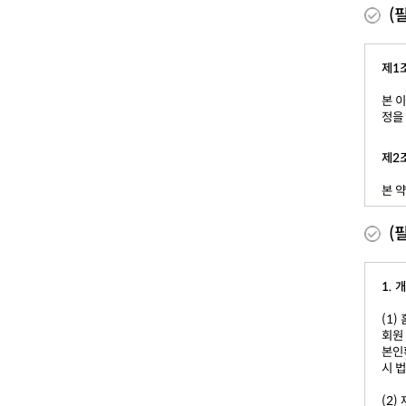
(
제1
본 
정을
제2
본 
① 
(
용계
② 
③ 
1.
유한
④ 
(1)
이 
회원
⑤ 
본인
⑥ 
시 
제3
(2)