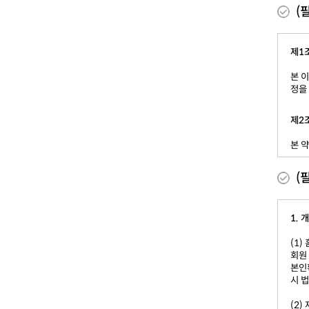
(
제1
본 
정을
제2
본 
① 
(
용계
② 
③ 
1.
유한
④ 
(1)
이 
회원
⑤ 
본인
⑥ 
시 
제3
(2)