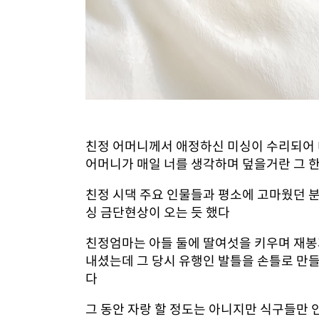
친정 어머니께서 애정하신 미싱이 수리되어 
어머니가 매일 너를 생각하며 덮을거란 그 
친정 시댁 주요 인물들과 평소에 고마웠던 
싱 금단현상이 오는 듯 했다
친정엄마는 아들 둘에 딸여섯을 키우며 재봉
내셨는데 그 당시 유행인 발틀을 손틀로 만
다
그 동안 자랑 할 정도는 아니지만 식구들만 