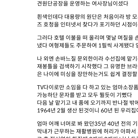
견원단공장을 운영하는 여사장님이셨다
흰색인데다 대용량의 원단은 처음이라 방 모
즈 호청을 인터넷서 찾다가 포기하던 시점이라
그러다 호텔 이불을 떠 올리며 몇날 며칠을 
냈다 여형제들도 주문하여 1필씩 사게됐다 
나 외엔 손바느질 문외한이라 수선집에 맡기
재봉틀을 검색하기 시작했다 그 유명한 브라
은 나이에 미싱을 장만하는거도 쉽게 결정할
TV다이로만 소임을 다 하고 있는 엄마소
가능하단 문자를 받고 모두 뛸듯이 기뻤다
다음 날 맡기고 내 품에 오기까지 반나절 밖
1964년 2월 생산 된것이니 60년 된 우리
엄마 어깨 너머로 봐 왔던35년 40년 전의 
막내가 근무하는 재활병원에 허리가 아파서 