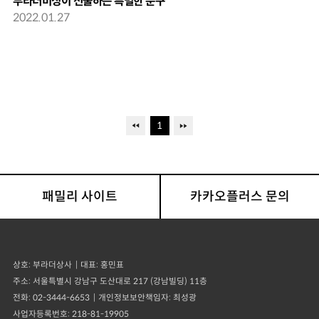
부라더미싱이 선물하는 특별한 문구
2022.01.27
1
패밀리 사이트
카카오플러스 문의
상호
부라더상사
대표
홍민표
주소
서울특별시 강남구 도산대로 217 (강남빌딩) 11층
전화
02-3444-6653
개인정보보안책임자
최성광
사업자등록번호
218-81-19905