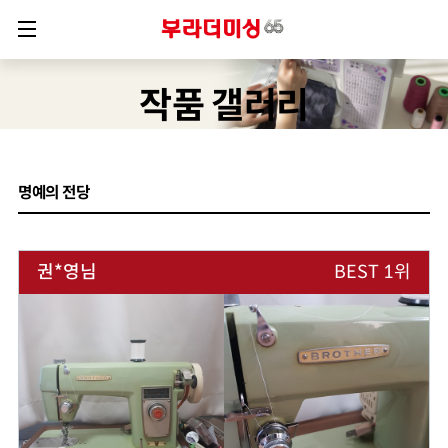
작품 갤러리
명예의 전당
권*영님
BEST 1위