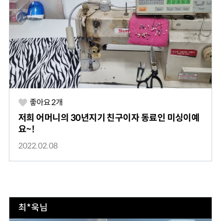
좋아요
2
개
저희 어머니의 30년지기 친구이자 동료인 미싱이예
요~!
2022.02.08
최*욱님