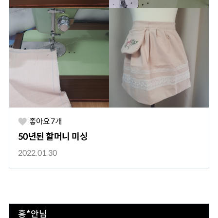
좋아요
7
개
50년된 할머니 미싱
2022.01.30
홍*안님