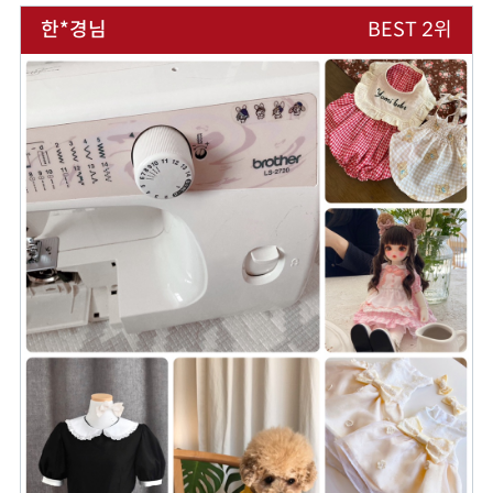
한*경님
BEST 2위