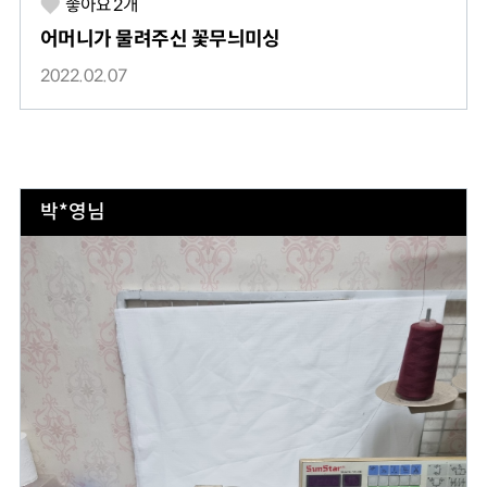
좋아요
2
개
어머니가 물려주신 꽃무늬미싱
2022.02.07
박*영님