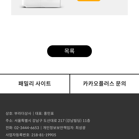
목록
패밀리 사이트
카카오플러스 문의
상호
부라더상사
대표
홍민표
주소
서울특별시 강남구 도산대로 217 (강남빌딩) 11층
전화
02-3444-6653
개인정보보안책임자
최성광
사업자등록번호
218-81-19905