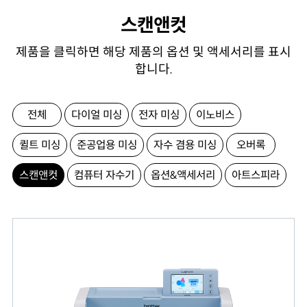
스캔앤컷
제품을 클릭하면 해당 제품의 옵션 및 액세서리를 표시
합니다.
전체
다이얼 미싱
전자 미싱
이노비스
퀼트 미싱
준공업용 미싱
자수 겸용 미싱
오버록
스캔앤컷
컴퓨터 자수기
옵션&액세서리
아트스피라