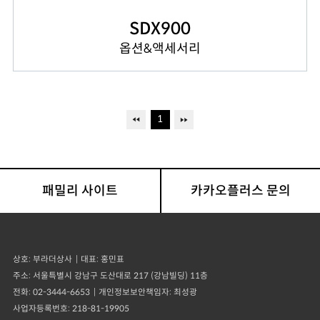
SDX900
옵션&액세서리
1
패밀리 사이트
카카오플러스 문의
상호
부라더상사
대표
홍민표
주소
서울특별시 강남구 도산대로 217 (강남빌딩) 11층
전화
02-3444-6653
개인정보보안책임자
최성광
사업자등록번호
218-81-19905