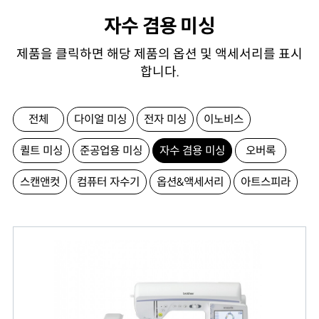
자수 겸용 미싱
제품을 클릭하면 해당 제품의 옵션 및 액세서리를 표시
합니다.
전체
다이얼 미싱
전자 미싱
이노비스
퀼트 미싱
준공업용 미싱
자수 겸용 미싱
오버록
스캔앤컷
컴퓨터 자수기
옵션&액세서리
아트스피라