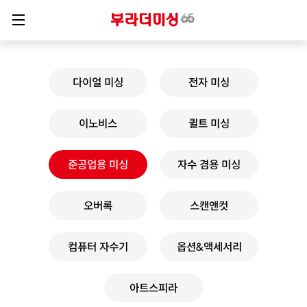
다이얼 미싱
전자 미싱
이노비스
퀼트 미싱
준공업용 미싱
자수 겸용 미싱
오버록
스캔앤컷
컴퓨터 자수기
옵션&액세서리
아트스피라