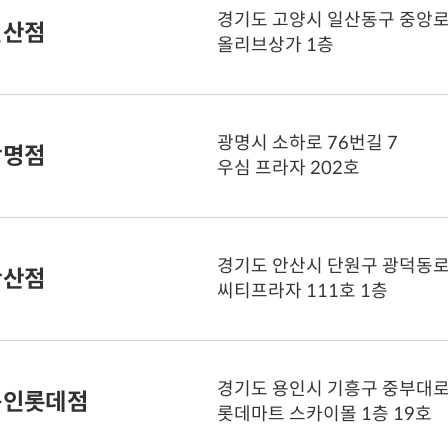
경기도 고양시 일산동구 중앙로 
일산점
영업시간
주차
(월
가
올리브상가 1층
(일
공식 웹사이트
바
주차
가
광명시 소하로 76번길 7
광명점
영업시간
우심 프라자 202호
(월
(토
(
공식 웹사이트
바
경기도 안산시 단원구 광덕동로
주차
가
안산점
영업시간
씨티프라자 111호 1층
(월
(토
(
공식 웹사이트
바
경기도 용인시 기흥구 중부대로 
주차
가
용인롯데점
영업시간
롯데마트 스카이몰 1층 19호
(월
(토