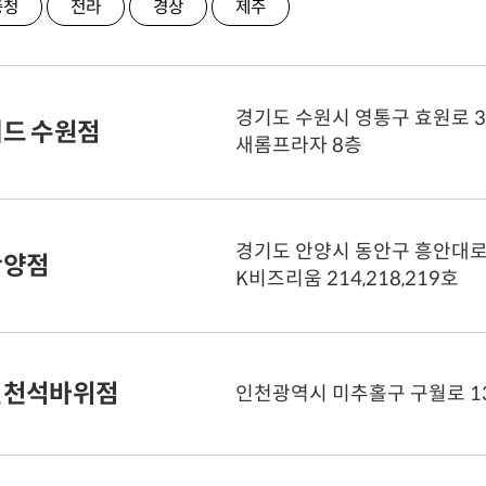
충청
전라
경상
제주
경기도 수원시 영통구 효원로 3
드 수원점
새롬프라자 8층
경기도 안양시 동안구 흥안대로 
안양점
K비즈리움 214,218,219호
공식 웹사이트
바
인천석바위점
인천광역시 미추홀구 구월로 1
영업시간
(월
(토
(