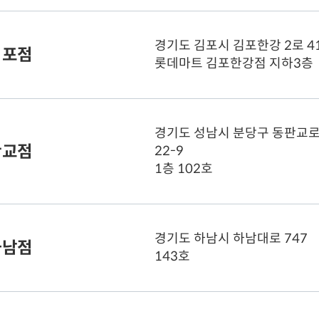
(일
공식 웹사이트
바
경기도 김포시 김포한강 2로 4
주차
가
김포점
영업시간
(월
롯데마트 김포한강점 지하3층
(화
(토
(
공식 웹사이트
바
경기도 성남시 분당구 동판교로
주차
가
판교점
영업시간
22-9
(월
(토
1층 102호
(
공식 웹사이트
바
주차
가
영업시간
(화
경기도 하남시 하남대로 747
하남점
(일
143호
점심
휴
공식 웹사이트
바