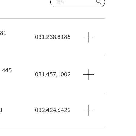
81
031.238.8185
445
031.457.1002
로가기
3
032.424.6422
,화,수,목,금) 오전 09:30 - 오후 18:00
) 오전 09:30 - 오후 18:00
일),법정 공휴일 - 휴무