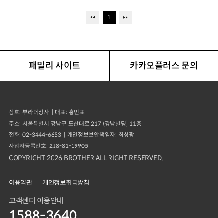
1
패밀리 사이트
카카오플러스 문의
50m
영업시간
전화문의
상호
부라더상사
대표
홍민표
주소
서울특별시 강남구 도산대로 217 (강남빌딩) 11층
주차
전화
02-3444-6653
개인정보보안책임자
최성광
전화문의
사업자등록번호
218-81-19905
COPYRIGHT 2026 BROTHER ALL RIGHT RESERVED.
50m
이용약관
개인정보취급방침
공식 웹사이트
고객센터 이용안내
바로가기
1588-3640