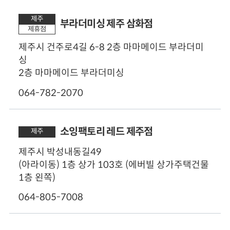
제주
부라더미싱 제주 삼화점
제휴점
제주시 건주로4길 6-8 2층 마마메이드 부라더미
싱
2층 마마메이드 부라더미싱
064-782-2070
소잉팩토리 레드 제주점
제주
제주시 박성내동길49
(아라이동) 1층 상가 103호 (에버빌 상가주택건물
1층 왼쪽)
064-805-7008