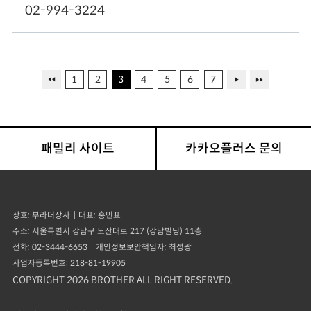
영업시간
02-994-3224
월~금 오전10시~오후6시
토 오전10시~오후4시
50m
주차
1
2
3
4
5
6
7
영업시간
가능/사전예약필수
오전 09:00 - 오후 19:00
주차
가능
패밀리 사이트
카카오플러스 문의
50m
영업시간
상호
부라더상사
대표
홍민표
오전 09:00 - 오후 19:00
주소
서울특별시 강남구 도산대로 217 (강남빌딩) 11층
전화
02-3444-6653
개인정보보안책임자
최성광
주차
사업자등록번호
218-81-19905
가능
COPYRIGHT 2026 BROTHER ALL RIGHT RESERVED.
50m