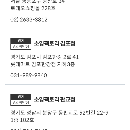
서울 영등포구 당산로 34
로데오쇼핑몰 228호
02) 2633-3812
50m
경기
공식 웹사이트
소잉팩토리 김포점
AS 위탁점
바로가기
경기도 김포시 김포한강 2로 41
영업시간
롯데마트 김포한강점 지하3층
(월,수,금)오전 10:00-오후 18:00
(화,목) 오전 10:00 - 오후 20:00
031-989-9840
(토) 오전 10:00 - 오후 17:00
50m
(일),법정 공휴일 - 휴무
경기
공식 웹사이트
소잉팩토리 판교점
주차
AS 위탁점
바로가기
가능
경기도 성남시 분당구 동판교로 52번길 22-9
영업시간
1층 102호
(월~금)오전 10:30 - 오후 19:00