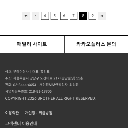
PR 체험 가능
50m
VR기기 배치
4
5
6
7
8
9
영업시간
오전 08:00 - 오후 19:30
주차
가능
패밀리 사이트
카카오플러스 문의
50m
영업시간
상호
부라더상사
대표
홍민표
오전 10:30 - 오후 19:00
주소
서울특별시 강남구 도산대로 217 (강남빌딩) 11층
전화
02-3444-6653
개인정보보안책임자
최성광
주차
사업자등록번호
218-81-19905
가능
COPYRIGHT 2026 BROTHER ALL RIGHT RESERVED.
50m
이용약관
개인정보취급방침
영업시간
고객센터 이용안내
오전 09:00 - 오후 18:30