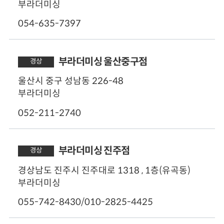
부라더미싱
주차
054-635-7397
가능
50m
부라더미싱 울산중구점
경상
영업시간
울산시 중구 성남동 226-48
오전 09:00 - 오후 18:00
부라더미싱
주차
052-211-2740
가능
50m
부라더미싱 진주점
경상
영업시간
경상남도 진주시 진주대로 1318 , 1층(유곡동)
오전 09:00 - 오후18:30
부라더미싱
주차
055-742-8430/010-2825-4425
불가